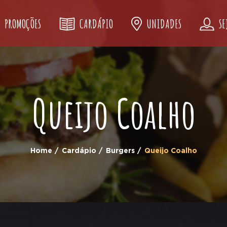
PROMOÇÕES
CARDÁPIO
UNIDADES
SE
Queijo Coalho
Home
Cardápio
Burgers
Queijo Coalho