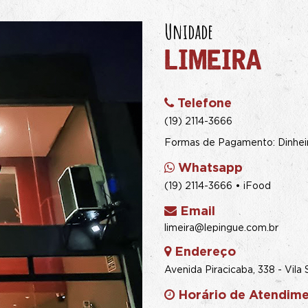
Unidade
LIMEIRA
Telefone
(19) 2114-3666
Formas de Pagamento: Dinheiro
Whatsapp
(19) 2114-3666 • iFood
Email
limeira@lepingue.com.br
Endereço
Avenida Piracicaba, 338 - Vila
Horário de Atendim