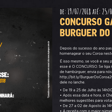
de: 19/07/2018 até: 25/
CONCURSO G
BURGUER DO
Depois do sucesso do ano pas
homenagear o seu Coroa neste
É isso mesmo, se você e seu 
esse é O CONCURSO. Se liga na
de hambúrguer, envia para nós
http://bit.ly/BurguerDoCoroa
dele no lanche.
• De 19 a 25 de Julho às 14h00,
• Após essa data e hora, o Che
melhores sugestões para vota
• De 27 a 02 de Agosto às 14h0
• A receita com o maior númer