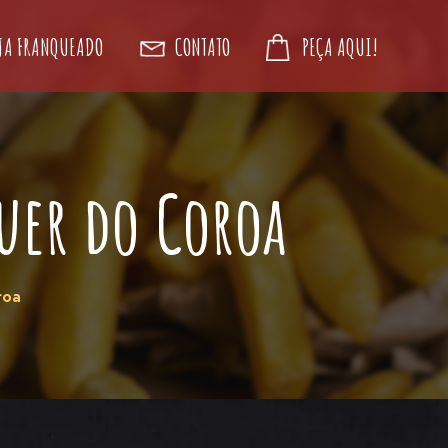
JA FRANQUEADO
CONTATO
PEÇA AQUI!
uer do Coroa
roa