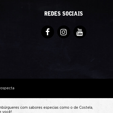
REDES SOCIAIS
rospecta
ambúrgueres com sabores especias como o de Costela,
e você!