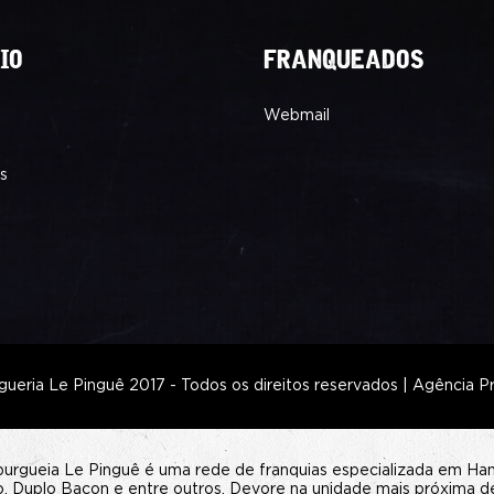
IO
FRANQUEADOS
Webmail
s
ueria Le Pinguê 2017 - Todos os direitos reservados |
Agência P
burgueia Le Pinguê é uma rede de franquias especializada em H
, Duplo Bacon e entre outros. Devore na unidade mais próxima d