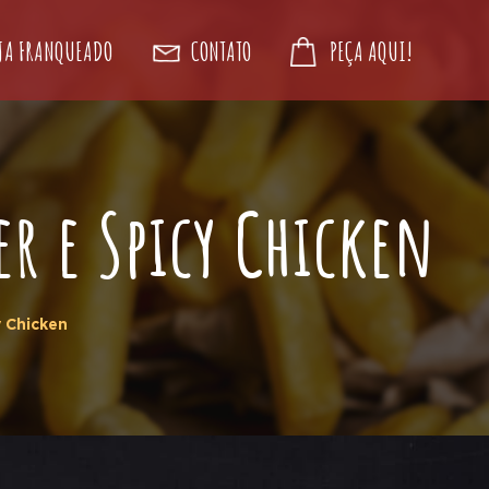
JA FRANQUEADO
CONTATO
PEÇA AQUI!
r e Spicy Chicken
y Chicken