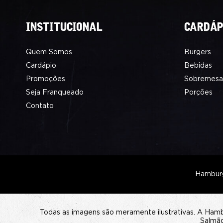
INSTITUCIONAL
CARDÁP
Quem Somos
Burgers
Cardápio
Bebidas
Promoções
Sobremesa
Seja Franqueado
Porções
Contato
Hamburg
Todas as imagens são meramente ilustrativas. A Ham
Salmão